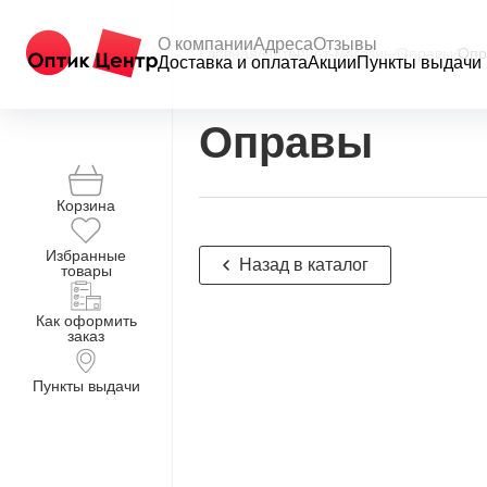
О компании
Адреса
Отзывы
Главная
/
Интернет-магазин
/
Оправы
/
Опр
Доставка и оплата
Акции
Пункты выдачи
Оправы
Корзина
Избранные
Назад в каталог
товары
Как оформить
заказ
Пункты выдачи