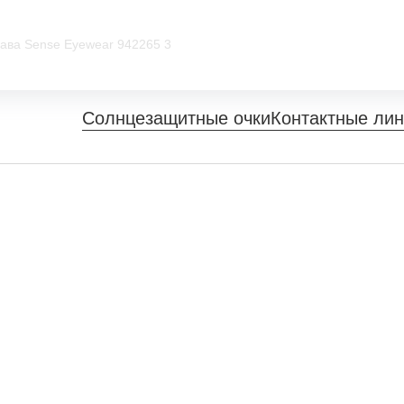
ава Sense Eyewear 942265 3
Солнцезащитные очки
Контактные ли