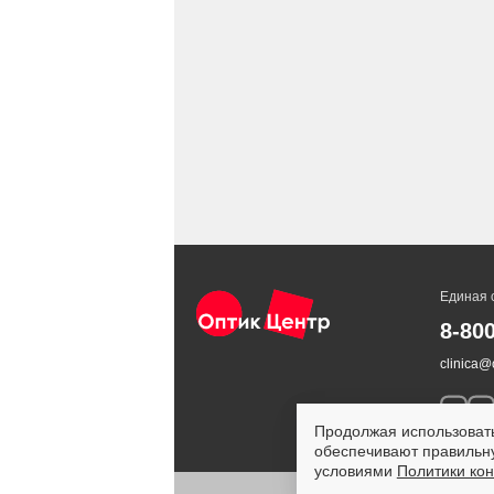
Единая 
8-80
clinica@o
Продолжая использовать
обеспечивают правильну
условиями
Политики ко
ИМЕЮ