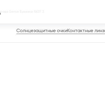
рава Sense Eyewear 8637 3
и
Солнцезащитные очки
Контактные линз