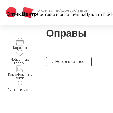
О компании
Адреса
Отзывы
Главная
/
Интернет-магазин
/
Оправы
/
Оп
Доставка и оплата
Акции
Пункты выдач
Оправы
Корзина
Избранные
Назад в каталог
товары
Как оформить
заказ
Пункты выдачи