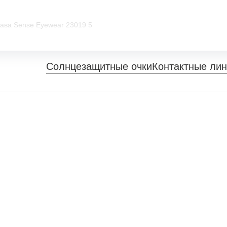
ава Sense Eyewear 23019 5
Солнцезащитные очки
Контактные ли