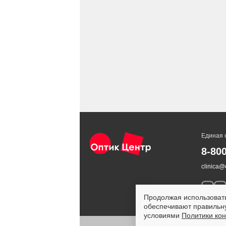
Единая 
8-80
clinica@o
Продолжая использовать
обеспечивают правильну
условиями
Политики ко
ИМЕЮ