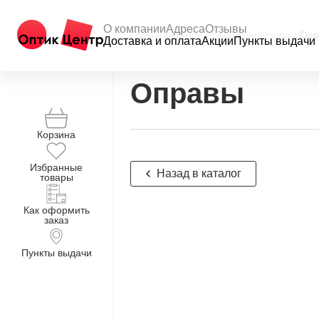
О компании
Адреса
Отзывы
Главная
/
Интернет-магазин
/
Оправы
/
Опр
Доставка и оплата
Акции
Пункты выдачи
Оправы
Корзина
Избранные
Назад в каталог
товары
Как оформить
заказ
Пункты выдачи