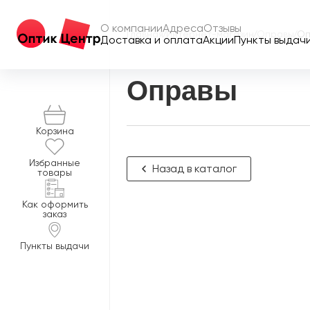
О компании
Адреса
Отзывы
Главная
/
Интернет-магазин
/
Оправы
/
Оп
Доставка и оплата
Акции
Пункты выдач
Оправы
Корзина
Избранные
Назад в каталог
товары
Как оформить
заказ
Пункты выдачи