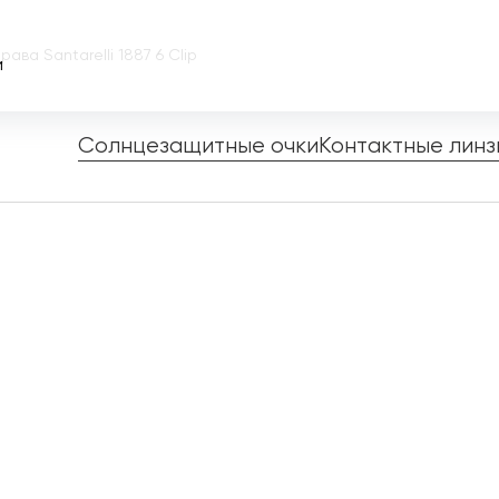
рава Santarelli 1887 6 Clip
и
Солнцезащитные очки
Контактные линз