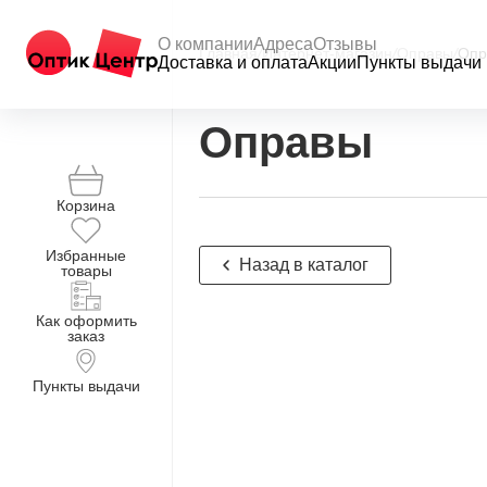
О компании
Адреса
Отзывы
Главная
/
Интернет-магазин
/
Оправы
/
Опр
Доставка и оплата
Акции
Пункты выдачи
Оправы
Корзина
Избранные
Назад в каталог
товары
Как оформить
заказ
Пункты выдачи