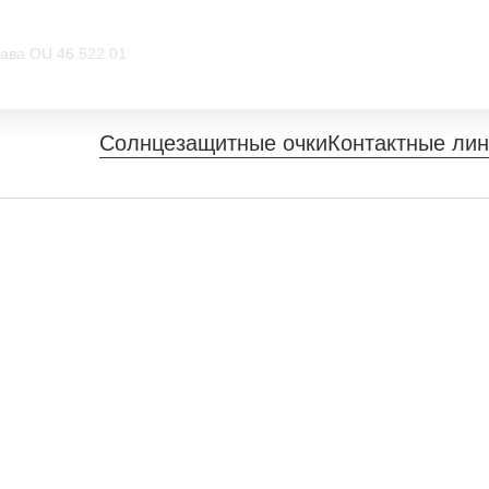
ава OU 46.522.01
Солнцезащитные очки
Контактные ли