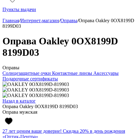
Пункты выдачи
Главная
/
Интернет-магазин
/
Оправы
/
Оправа Oakley 0OX8199D
8199D03
Оправа Oakley 0OX8199D
8199D03
Оправы
Солнцезащитные очки
Контактные линзы
Аксессуары
Подарочные сертификаты
Назад в каталог
Оправа Oakley 0OX8199D 8199D03
Оправа мужская
27 лет ценим ваше доверие! Скидка 20% в день рождения
«Оптик-Центра»