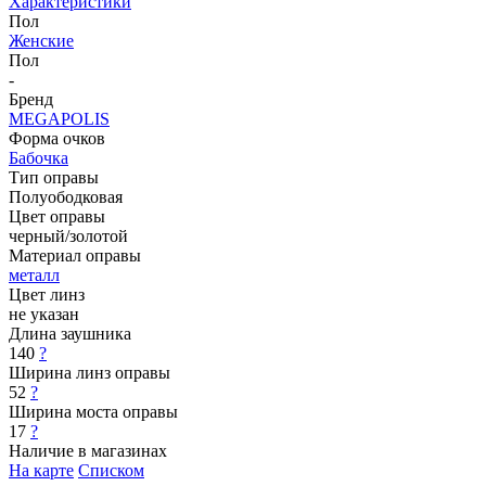
Характеристики
Пол
Женские
Пол
-
Бренд
MEGAPOLIS
Форма очков
Бабочка
Тип оправы
Полуободковая
Цвет оправы
черный/золотой
Материал оправы
металл
Цвет линз
не указан
Длина заушника
140
?
Ширина линз оправы
52
?
Ширина моста оправы
17
?
Наличие в магазинах
На карте
Списком