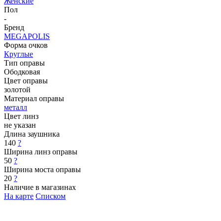
Женские
Пол
-
Бренд
MEGAPOLIS
Форма очков
Круглые
Тип оправы
Ободковая
Цвет оправы
золотой
Материал оправы
металл
Цвет линз
не указан
Длина заушника
140
?
Ширина линз оправы
50
?
Ширина моста оправы
20
?
Наличие в магазинах
На карте
Списком