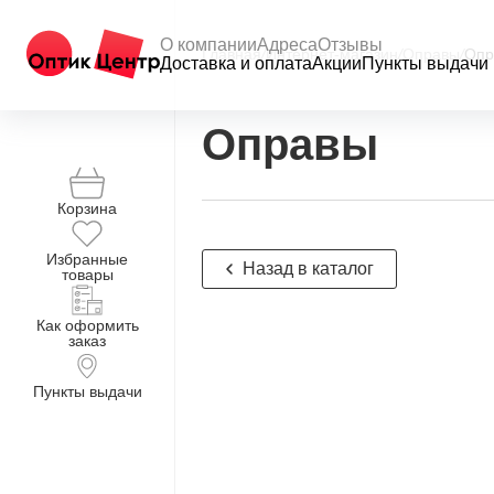
О компании
Адреса
Отзывы
Главная
/
Интернет-магазин
/
Оправы
/
Опр
Доставка и оплата
Акции
Пункты выдачи
Оправы
Корзина
Избранные
Назад в каталог
товары
Как оформить
заказ
Пункты выдачи