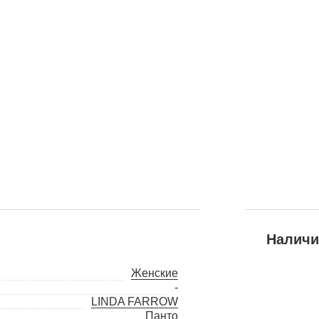
Наличи
Женские
-
LINDA FARROW
Панто