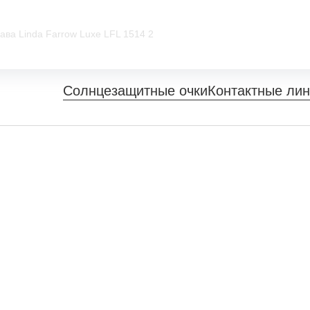
ава Linda Farrow Luxe LFL 1514 2
Солнцезащитные очки
Контактные ли