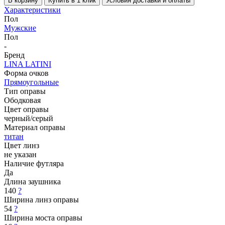
В корзину
Купить в 1 клик
Условия доставки и оплаты
Характеристики
Пол
Мужские
Пол
-
Бренд
LINA LATINI
Форма очков
Прямоугольные
Тип оправы
Ободковая
Цвет оправы
черный/серый
Материал оправы
титан
Цвет линз
не указан
Наличие футляра
Да
Длина заушника
140
?
Ширина линз оправы
54
?
Ширина моста оправы