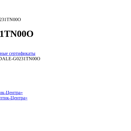
G0231TN00O
231TN00O
ные сертификаты
тик-Центра»