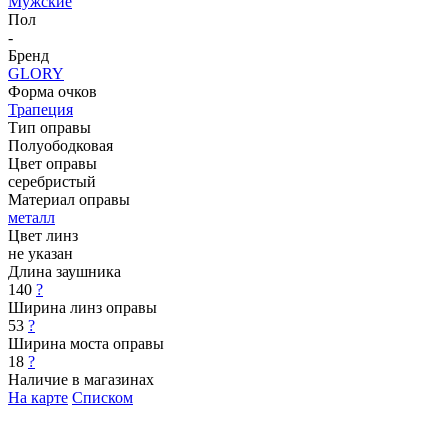
Мужские
Пол
-
Бренд
GLORY
Форма очков
Трапеция
Тип оправы
Полуободковая
Цвет оправы
серебристый
Материал оправы
металл
Цвет линз
не указан
Длина заушника
140
?
Ширина линз оправы
53
?
Ширина моста оправы
18
?
Наличие в магазинах
На карте
Списком