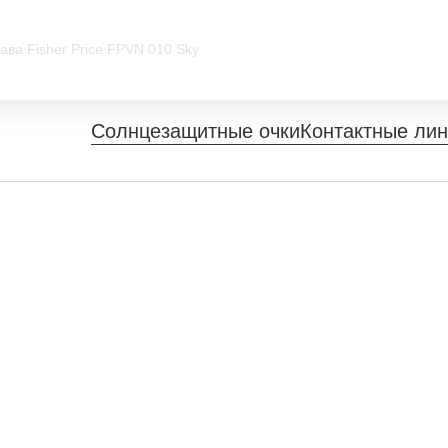
ава Fisher Price FPVN 010 Sky
Солнцезащитные очки
Контактные ли