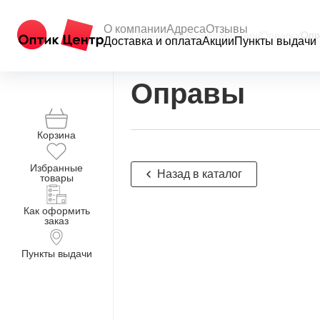
О компании
Адреса
Отзывы
Главная
/
Интернет-магазин
/
Оправы
/
Опр
Доставка и оплата
Акции
Пункты выдачи
Оправы
Корзина
Избранные
Назад в каталог
товары
Как оформить
заказ
Пункты выдачи