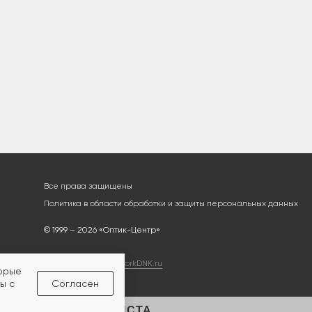
Все права защищены
Политика в области обработки и защиты персональных данных
© 1999 – 2026 «Оптик-Центр»
Разработка сайта
workDNK.ru
торые
ы с
Согласен
ЛЬТАЦИЯ СПЕЦИАЛИСТА