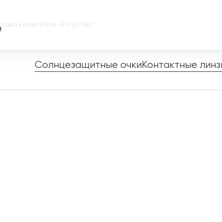
рава Fisher Price FPV20 580
и
Солнцезащитные очки
Контактные линз