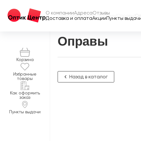
О компании
Адреса
Отзывы
Главная
/
Интернет-магазин
/
Оправы
/
Оп
Доставка и оплата
Акции
Пункты выдач
Оправы
Корзина
Избранные
Назад в каталог
товары
Как оформить
заказ
Пункты выдачи