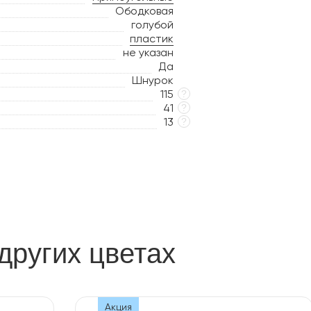
Ободковая
голубой
пластик
не указан
Да
Шнурок
115
?
41
?
13
?
других цветах
Акция