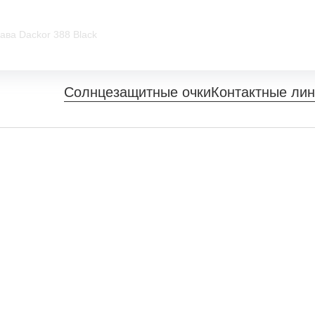
ава Dackor 388 Black
Солнцезащитные очки
Контактные ли