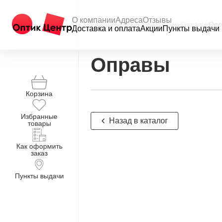
О компании
Адреса
Отзывы
Главная
/
Интернет-магазин
/
Оправы
/
Опр
Доставка и оплата
Акции
Пункты выдачи
Оправы
Корзина
Избранные
Назад в каталог
товары
Как оформить
заказ
Пункты выдачи