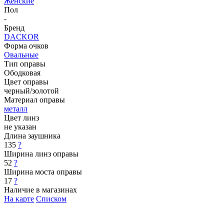
Женские
Пол
-
Бренд
DACKOR
Форма очков
Овальные
Тип оправы
Ободковая
Цвет оправы
черный/золотой
Материал оправы
металл
Цвет линз
не указан
Длина заушника
135
?
Ширина линз оправы
52
?
Ширина моста оправы
17
?
Наличие в магазинах
На карте
Списком