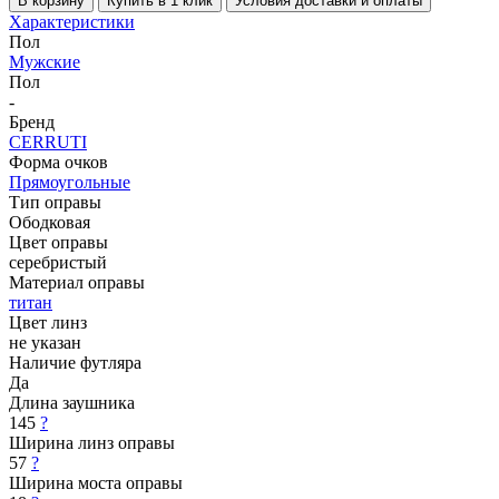
В корзину
Купить в 1 клик
Условия доставки и оплаты
Характеристики
Пол
Мужские
Пол
-
Бренд
CERRUTI
Форма очков
Прямоугольные
Тип оправы
Ободковая
Цвет оправы
серебристый
Материал оправы
титан
Цвет линз
не указан
Наличие футляра
Да
Длина заушника
145
?
Ширина линз оправы
57
?
Ширина моста оправы