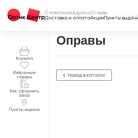
О компании
Адреса
Отзывы
Главная
/
Интернет-магазин
/
Оправы
/
Оп
Доставка и оплата
Акции
Пункты выдач
Оправы
Корзина
Избранные
Назад в каталог
товары
Как оформить
заказ
Пункты выдачи