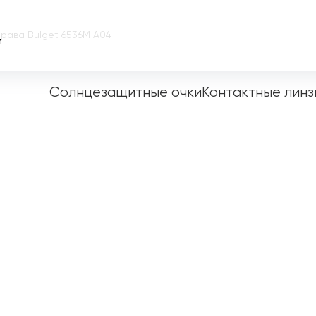
рава Bulget 6536M A04
и
Солнцезащитные очки
Контактные линз