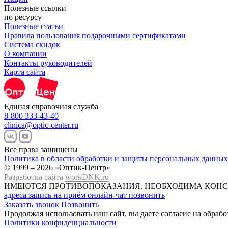
Полезные ссылки
по ресурсу
Полезные статьи
Правила пользования подарочными сертификатами
Система скидок
О компании
Контакты руководителей
Карта сайта
Единая справочная служба
8-800 333-43-40
clinica@optic-center.ru
Все права защищены
Политика в области обработки и защиты персональных данных
© 1999 – 2026 «Оптик-Центр»
Разработка сайта
workDNK.ru
ИМЕЮТСЯ ПРОТИВОПОКАЗАНИЯ.
НЕОБХОДИМА КОНС
адреса
запись на приём
онлайн-чат
позвонить
Заказать звонок
Позвонить
Продолжая использовать наш сайт, вы даете согласие на обраб
Политики конфиденциальности