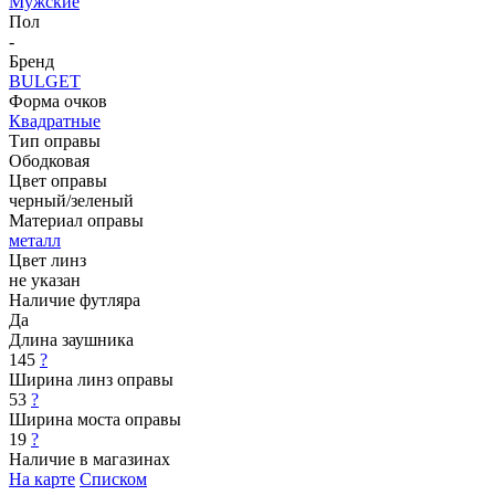
Мужские
Пол
-
Бренд
BULGET
Форма очков
Квадратные
Тип оправы
Ободковая
Цвет оправы
черный/зеленый
Материал оправы
металл
Цвет линз
не указан
Наличие футляра
Да
Длина заушника
145
?
Ширина линз оправы
53
?
Ширина моста оправы
19
?
Наличие в магазинах
На карте
Списком