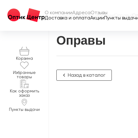
О компании
Адреса
Отзывы
Главная
/
Интернет-магазин
/
Оправы
/
Оп
Доставка и оплата
Акции
Пункты выдач
Оправы
Корзина
Избранные
Назад в каталог
товары
Как оформить
заказ
Пункты выдачи