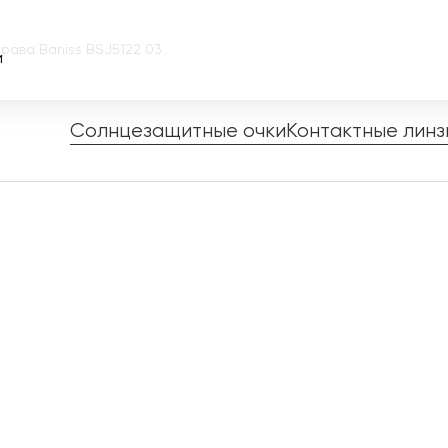
рава Baniss BSJ5122 03
и
Солнцезащитные очки
Контактные линз