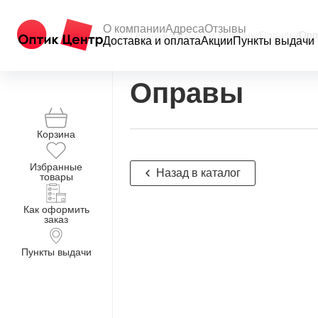
О компании
Адреса
Отзывы
Главная
/
Интернет-магазин
/
Оправы
/
Опра
Доставка и оплата
Акции
Пункты выдачи
Оправы
Корзина
Избранные
Назад в каталог
товары
Как оформить
заказ
Пункты выдачи