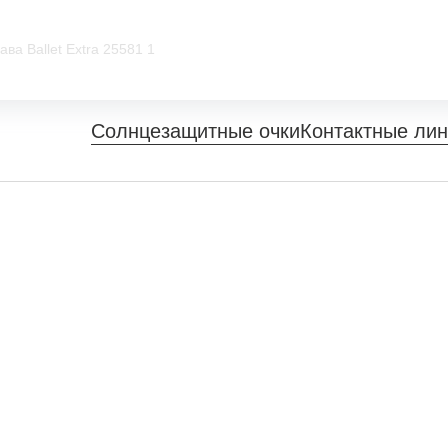
ва Ballet Extra 25581 1
Солнцезащитные очки
Контактные ли