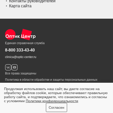
Контакты руководителей
Карта сайта
Единая справочная служба
8-800 333-43-40
clinica@optic-center.ru
Все права защищены
Политика в области обработки и защиты персональных данных
© 1999 – 2026 «Оптик-Центр»
Продолжая использовать наш сайт, вы даете согласие на
обработку файлов cookie, которые обеспечивают правильную
Разработка сайта
workDNK.ru
ИМЕЮТСЯ ПРОТИВОПОКАЗАНИЯ.
работу сайта, и подтверждаете, что ознакомились и согласны
НЕОБХОДИМА КОНСУЛЬТАЦИЯ СПЕЦИАЛИСТА
с условиями
Политики конфиденциальности
Согласен
адреса
запись на приём
онлайн-чат
позвонить