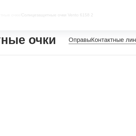
тные очки
/
Солнцезащитные очки Vento 6158 2
ные очки
Оправы
Контактные ли