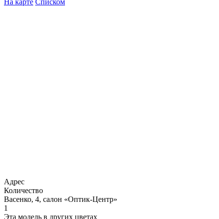
На карте
Списком
Адрес
Количество
Васенко, 4, салон «Оптик-Центр»
1
Эта модель в других цветах