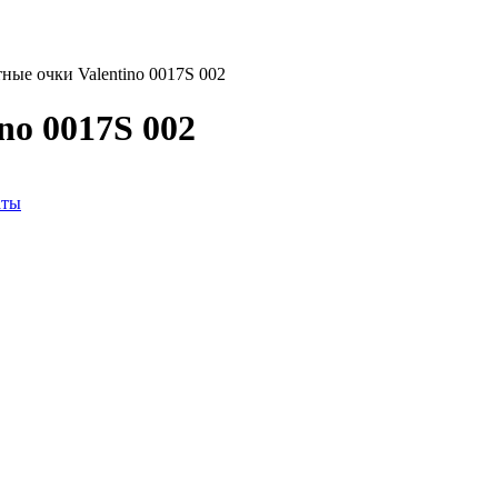
ые очки Valentino 0017S 002
no 0017S 002
аты