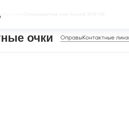
итные очки
/
Солнцезащитные очки Trussardi 3038 05E
и
ные очки
Оправы
Контактные линз