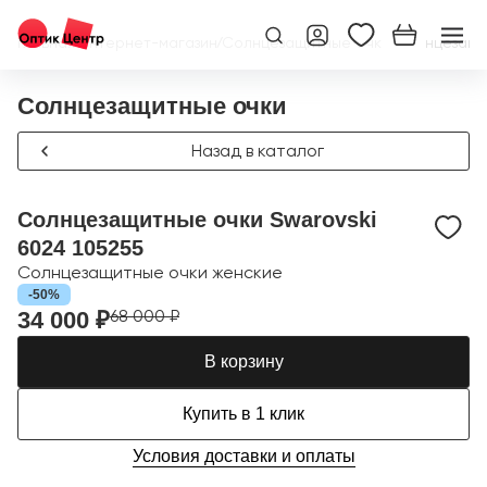
Главная
/
Интернет-магазин
/
Солнцезащитные очки
/
Солнцезащит
Солнцезащитные очки
Назад в каталог
Солнцезащитные очки Swarovski
6024 105255
Солнцезащитные очки женские
-50%
68 000 ₽
34 000 ₽
В корзину
Купить в 1 клик
Условия доставки и оплаты