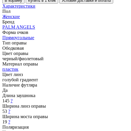
В корзину
Купить в 1 клик
Условия доставки и оплаты
Характеристики
Пол
Женские
Бренд
PALM ANGELS
Форма очков
Прямоугольные
Тип оправы
Ободковая
Цвет оправы
черный/фиолетовый
Материал оправы
пластик
Цвет линз
голубой градиент
Наличие футляра
Да
Длина заушника
145
?
Ширина линз оправы
53
?
Ширина моста оправы
19
?
Поляризация