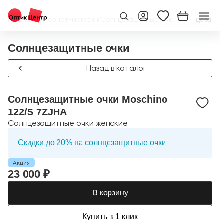
Главная
/
Интернет-магазин
/
Солнцезащитные очки
/
Солнцезащит
Солнцезащитные очки
Назад в каталог
Солнцезащитные очки Moschino
122/S 7ZJHA
Солнцезащитные очки женские
Скидки до 20% на солнцезащитные очки
Акция
23 000 ₽
В корзину
Купить в 1 клик