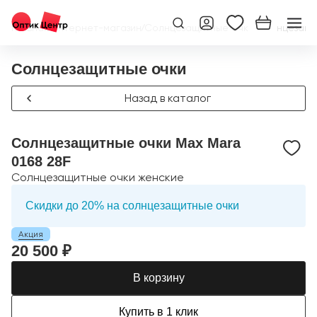
Главная
/
Интернет-магазин
/
Солнцезащитные очки
/
Солнцезащит
Солнцезащитные очки
Назад в каталог
Солнцезащитные очки Max Mara
0168 28F
Солнцезащитные очки женские
Скидки до 20% на солнцезащитные очки
Акция
20 500 ₽
В корзину
Купить в 1 клик