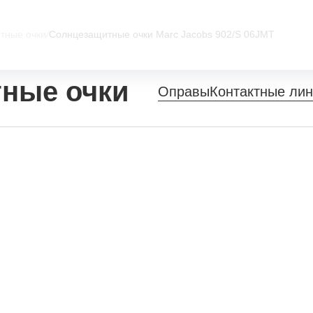
тные очки
/
Солнцезащитные очки Marc Jacobs 902/S 06JMT
ные очки
Оправы
Контактные ли