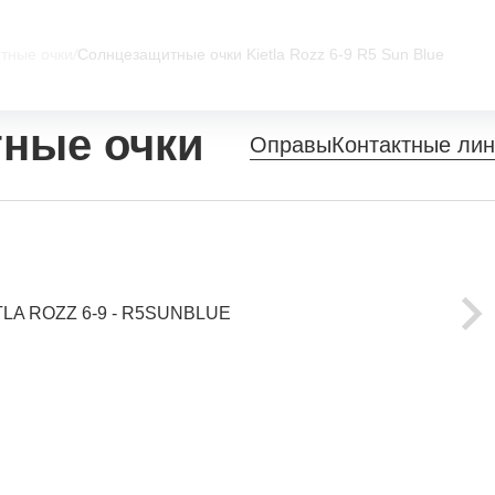
тные очки
/
Солнцезащитные очки Kietla Rozz 6-9 R5 Sun Blue
ные очки
Оправы
Контактные ли