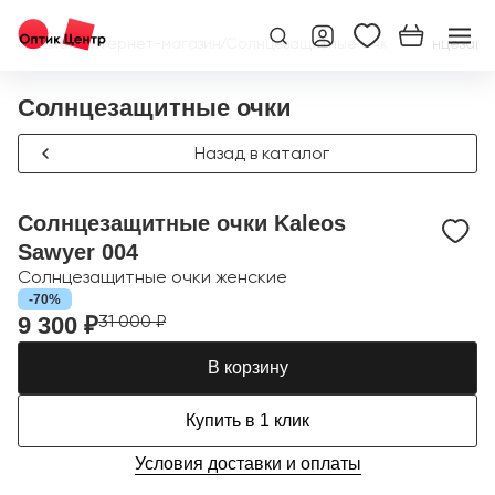
Главная
/
Интернет-магазин
/
Солнцезащитные очки
/
Солнцезащи
Солнцезащитные очки
Назад в каталог
Солнцезащитные очки Kaleos
Sawyer 004
Солнцезащитные очки женские
-70%
31 000 ₽
9 300 ₽
В корзину
Купить в 1 клик
Условия доставки и оплаты