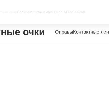
тные очки
/
Солнцезащитные очки Hugo 1413/S 003MI
ные очки
Оправы
Контактные ли