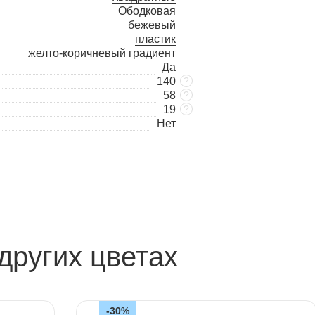
Ободковая
бежевый
пластик
желто-коричневый градиент
Да
140
?
58
?
19
?
Нет
других цветах
-30%