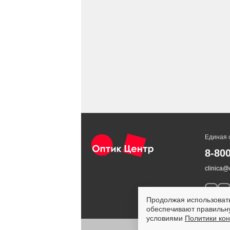
Единая 
8-80
clinica@o
Продолжая использовать
обеспечивают правильну
условиями
Политики ко
ИМЕЮ