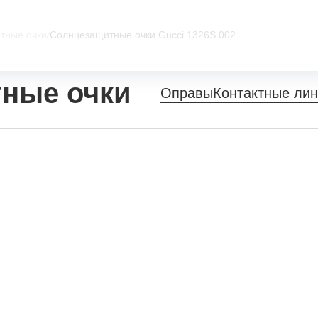
тные очки
/
Солнцезащитные очки Gucci 1326S 002
ные очки
Оправы
Контактные ли