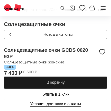
Главная
/
Интернет-магазин
/
Солнцезащитные очки
/
Солнцезащи
Солнцезащитные очки
Назад в каталог
Солнцезащитные очки GCDS 0020
93P
Солнцезащитные очки женские
-60%
18 500 ₽
7 400 ₽
В корзину
Купить в 1 клик
Условия доставки и оплаты