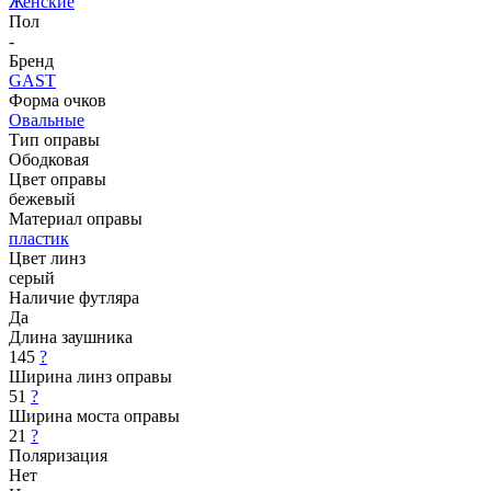
Женские
Пол
-
Бренд
GAST
Форма очков
Овальные
Тип оправы
Ободковая
Цвет оправы
бежевый
Материал оправы
пластик
Цвет линз
серый
Наличие футляра
Да
Длина заушника
145
?
Ширина линз оправы
51
?
Ширина моста оправы
21
?
Поляризация
Нет