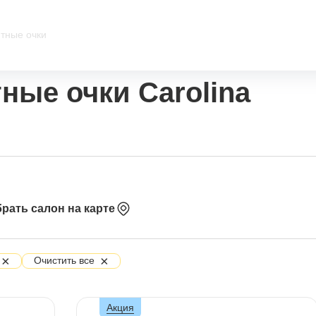
тные очки
ные очки Carolina
рать салон на карте
×
×
Очистить все
Акция