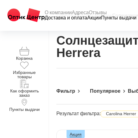
О компании
Адреса
Отзывы
Главная
/
Интернет-магазин
/
Солнцезащи
Доставка и оплата
Акции
Пункты выдачи
Солнцезащит
Herrera
Корзина
Избранные
товары
Как оформить
Фильтр
Популярное
Выб
заказ
Пункты выдачи
Результат фильтра:
Carolina Herrer
Акция