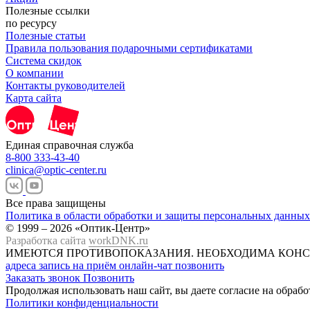
Полезные ссылки
по ресурсу
Полезные статьи
Правила пользования подарочными сертификатами
Система скидок
О компании
Контакты руководителей
Карта сайта
Единая справочная служба
8-800 333-43-40
clinica@optic-center.ru
Все права защищены
Политика в области обработки и защиты персональных данных
© 1999 – 2026 «Оптик-Центр»
Разработка сайта
workDNK.ru
ИМЕЮТСЯ ПРОТИВОПОКАЗАНИЯ.
НЕОБХОДИМА КОНС
адреса
запись на приём
онлайн-чат
позвонить
Заказать звонок
Позвонить
Продолжая использовать наш сайт, вы даете согласие на обраб
Политики конфиденциальности