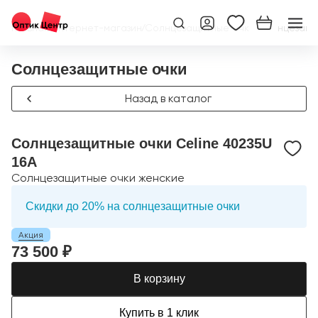
Главная
/
Интернет-магазин
/
Солнцезащитные очки
/
Солнцезащит
Солнцезащитные очки
Назад в каталог
Солнцезащитные очки Celine 40235U
16A
Солнцезащитные очки женские
Скидки до 20% на солнцезащитные очки
Акция
73 500 ₽
В корзину
Купить в 1 клик