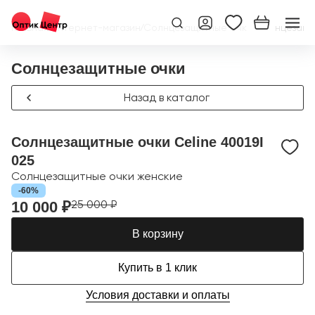
Главная
/
Интернет-магазин
/
Солнцезащитные очки
/
Солнцезащит
Солнцезащитные очки
Назад в каталог
Солнцезащитные очки Celine 40019I
025
Солнцезащитные очки женские
-60%
25 000 ₽
10 000 ₽
В корзину
Купить в 1 клик
Условия доставки и оплаты