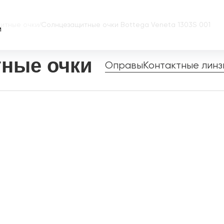
итные очки
/
Солнцезащитные очки Bottega Veneta 1303S 001
и
ные очки
Оправы
Контактные линз