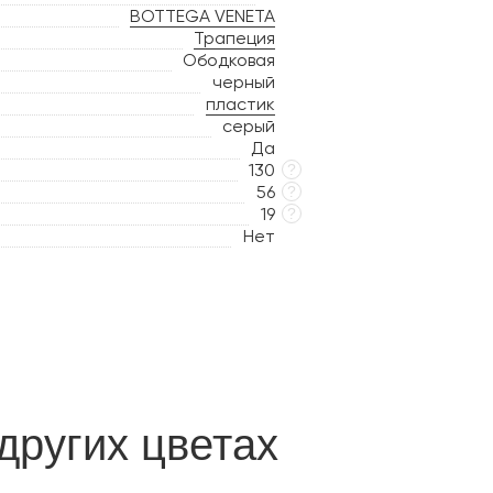
BOTTEGA VENETA
Трапеция
Ободковая
черный
пластик
серый
Да
130
?
56
?
19
?
Нет
других цветах