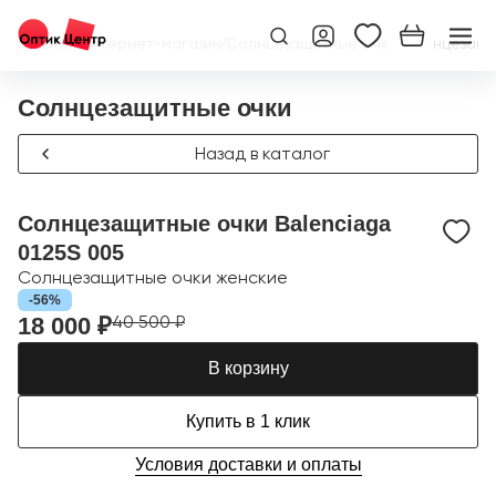
Главная
/
Интернет-магазин
/
Солнцезащитные очки
/
Солнцезащит
Солнцезащитные очки
Назад в каталог
Солнцезащитные очки Balenciaga
0125S 005
Солнцезащитные очки женские
-56%
40 500 ₽
18 000 ₽
В корзину
Купить в 1 клик
Условия доставки и оплаты