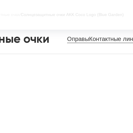
тные очки
/
Солнцезащитные очки AKK Coco Logo (Blue Garden)
ные очки
Оправы
Контактные ли