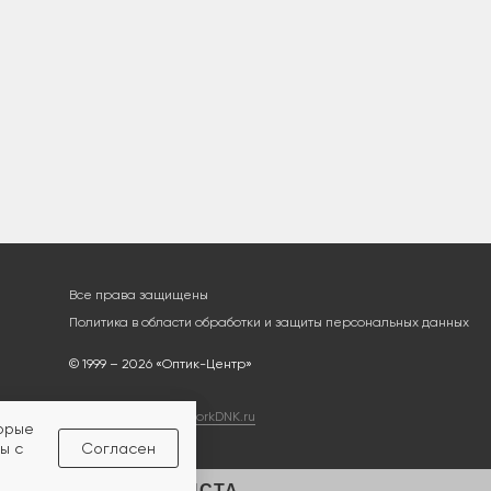
Все права защищены
Политика в области обработки и защиты персональных данных
© 1999 – 2026 «Оптик-Центр»
Разработка сайта
workDNK.ru
торые
ы с
Согласен
ЛЬТАЦИЯ СПЕЦИАЛИСТА