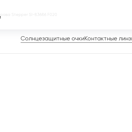
рава Stepper SI-83686 F020
и
Солнцезащитные очки
Контактные линз