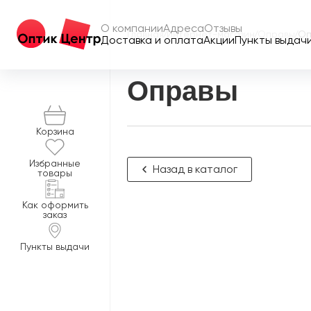
О компании
Адреса
Отзывы
Главная
/
Интернет-магазин
/
Оправы
/
Оп
Доставка и оплата
Акции
Пункты выдач
Оправы
Корзина
Избранные
Назад в каталог
товары
Как оформить
заказ
Пункты выдачи