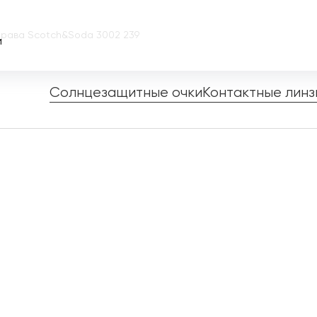
рава Scotch&Soda 3002 239
и
Солнцезащитные очки
Контактные линз