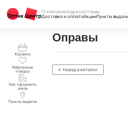
О компании
Адреса
Отзывы
Главная
/
Интернет-магазин
/
Оправы
/
Оп
Доставка и оплата
Акции
Пункты выдач
Оправы
Корзина
Избранные
Назад в каталог
товары
Как оформить
заказ
Пункты выдачи