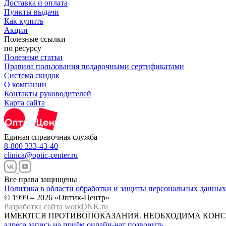
Доставка и оплата
Пункты выдачи
Как купить
Акции
Полезные ссылки
по ресурсу
Полезные статьи
Правила пользования подарочными сертификатами
Система скидок
О компании
Контакты руководителей
Карта сайта
Единая справочная служба
8-800 333-43-40
clinica@optic-center.ru
Все права защищены
Политика в области обработки и защиты персональных данных
© 1999 – 2026 «Оптик-Центр»
Разработка сайта
workDNK.ru
ИМЕЮТСЯ ПРОТИВОПОКАЗАНИЯ.
НЕОБХОДИМА КОНС
адреса
запись на приём
онлайн-чат
позвонить