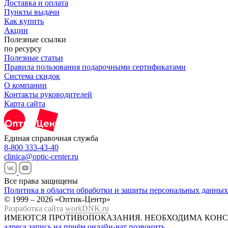
Доставка и оплата
Пункты выдачи
Как купить
Акции
Полезные ссылки
по ресурсу
Полезные статьи
Правила пользования подарочными сертификатами
Система скидок
О компании
Контакты руководителей
Карта сайта
Единая справочная служба
8-800 333-43-40
clinica@optic-center.ru
Все права защищены
Политика в области обработки и защиты персональных данных
© 1999 – 2026 «Оптик-Центр»
Разработка сайта
workDNK.ru
ИМЕЮТСЯ ПРОТИВОПОКАЗАНИЯ.
НЕОБХОДИМА КОНС
адреса
запись на приём
онлайн-чат
позвонить