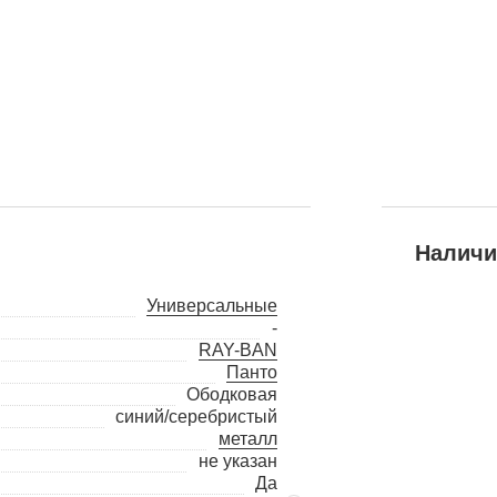
Наличи
Универсальные
-
RAY-BAN
Панто
Ободковая
синий/серебристый
металл
не указан
Да