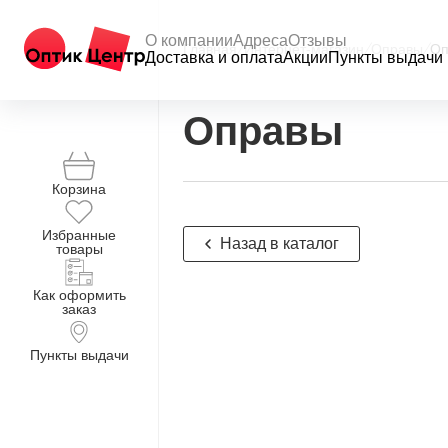
О компании
Адреса
Отзывы
Главная
/
Интернет-магазин
/
Оправы
/
Оп
Доставка и оплата
Акции
Пункты выдачи
Оправы
Корзина
Избранные
Назад в каталог
товары
Как оформить
заказ
Пункты выдачи