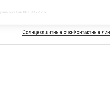
рава Ray Ban 0RX3447V 2970
Солнцезащитные очки
Контактные ли