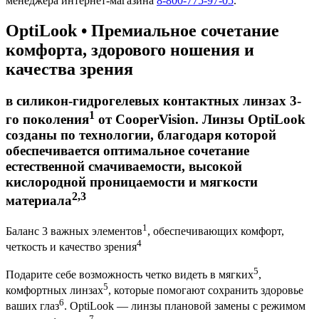
менеджера интернет-магазина
8-800-775-97-05
.
OptiLook
•
Премиальное сочетание
комфорта, здорового ношения и
качества зрения
в силикон-гидрогелевых контактных линзах 3-
1
го поколения
от CooperVision. Линзы OptiLook
созданы по технологии, благодаря которой
обеспечивается оптимальное сочетание
естественной смачиваемости, высокой
кислородной проницаемости и мягкости
2,3
материала
1
Баланс 3 важных элементов
, обеспечивающих комфорт,
4
четкость и качество зрения
5
Подарите себе возможность четко видеть в мягких
,
5
комфортных линзах
, которые помогают сохранить здоровье
6
ваших глаз
. OptiLook — линзы плановой замены с режимом
7