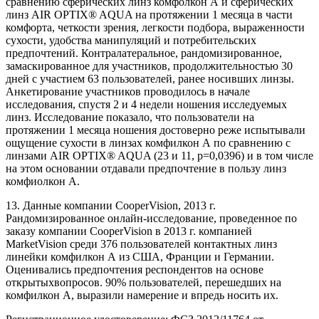
сравнению сферических линз комфолкон А и сферических
линз AIR OPTIX® AQUA на протяжении 1 месяца в части
комфорта, четкости зрения, легкости подбора, выраженности
сухости, удобства манипуляций и потребительских
предпочтений. Контралатеральное, рандомизированное,
замаскированное для участников, продолжительностью 30
дней с участием 63 пользователей, ранее носивших линзы.
Анкетирование участников проводилось в начале
исследования, спустя 2 и 4 недели ношения исследуемых
линз. Исследование показало, что пользователи на
протяжении 1 месяца ношения достоверно реже испытывали
ощущение сухости в линзах комфилкон А по сравнению с
линзами AIR OPTIX® AQUA (23 и 11, p=0,0396) и в том числе
на этом основании отдавали предпочтение в пользу линз
комфиолкон А.
13. Данные компании CooperVision, 2013 г.
Рандомизированное онлайн-исследование, проведенное по
заказу компании CooperVision в 2013 г. компанией
MarketVision среди 376 пользователей контактных линз
линейки комфилкон А из США, Франции и Германии.
Оценивались предпочтения респондентов на основе
открытыхвопросов. 90% пользователей, перешедших на
комфилкон А, выразили намерение и впредь носить их.