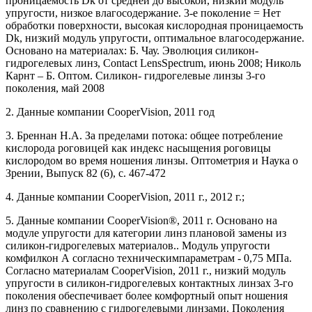
проницаемость Dk от средней до высокой, низкий модуль
упругости, низкое влагосодержание. 3-е поколение = Нет
обработки поверхности, высокая кислородная проницаемость
Dk, низкий модуль упругости, оптимальное влагосодержание.
Основано на материалах: Б. Чау. Эволюция силикон-
гидрогелевых линз, Contact LensSpectrum, июнь 2008; Николь
Карнт – Б. Оптом. Cиликон- гидрогелевые линзы 3-го
поколения, май 2008
2. Данные компании CooperVision, 2011 год
3. Бреннан Н.А. За пределами потока: общее потребление
кислорода роговицей как индекс насыщения роговицы
кислородом во время ношения линзы. Оптометрия и Наука о
Зрении, Выпуск 82 (6), с. 467-472
4. Данные компании CooperVision, 2011 г., 2012 г.;
5. Данные компании CooperVision®, 2011 г. Основано на
модуле упругости для категории линз плановой замены из
силикон-гидрогелевых материалов.. Модуль упругости
комфилкон А согласно техническимпараметрам - 0,75 МПа.
Согласно материалам CooperVision, 2011 г., низкий модуль
упругости в силикон-гидрогелевых контактных линзах 3-го
поколения обеспечивает более комфортный опыт ношения
линз по сравнению с гидрогелевыми линзами. Поколения