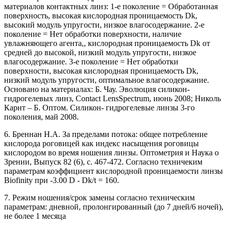
материалов контактных линз: 1-е поколение = Обработанная
поверхность, высокая кислородная проницаемость Dk,
высокий модуль упругости, низкое влагосодержание. 2-е
поколение = Нет обработки поверхности, наличие
увлажняющего агента,, кислородная проницаемость Dk от
средней до высокой, низкий модуль упругости, низкое
влагосодержание. 3-е поколение = Нет обработки
поверхности, высокая кислородная проницаемость Dk,
низкий модуль упругости, оптимальное влагосодержание.
Основано на материалах: Б. Чау. Эволюция силикон-
гидрогелевых линз, Contact LensSpectrum, июнь 2008; Николь
Карнт – Б. Оптом. Cиликон- гидрогелевые линзы 3-го
поколения, май 2008.
6. Бреннан Н.А. За пределами потока: общее потребление
кислорода роговицей как индекс насыщения роговицы
кислородом во время ношения линзы. Оптометрия и Наука о
Зрении, Выпуск 82 (6), с. 467-472. Согласно техничеким
параметрам коэффициент кислородной проницаемости линзы
Biofinity при -3.00 D - Dk/t = 160.
7. Режим ношения/срок замены согласно техническим
параметрам: дневной, пролонгированный (до 7 дней/6 ночей),
не более 1 месяца