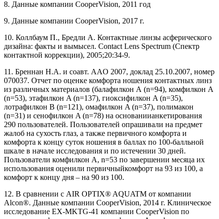
8. Данные компании CooperVision, 2011 год
9. Данные компании CooperVision, 2017 г.
10. Коллбаум П., Бредли А. Контактные линзы асферического
дизайна: факты и вымысел. Contact Lens Spectrum (Спектр
контактной коррекции), 2005;20:34-9.
11. Бреннан Н.А. и соавт. AAO 2007, доклад 25.10.2007, номер
070037. Отчет по оценке комфорта ношения контактных линз
из различных материалов (балафилкон А (n=94), комфилкон A
(n=53), этафилкон A (n=137), гиоксифилкон A (n=35),
лотрафилкон B (n=121), омафилкон A (n=37), полимакон
(n=31) и сенофилкон A (n=78) на основаниианкетирования
290 пользователей. Пользователей опрашивали на предмет
жалоб на сухость глаз, а также первичного комфорта и
комфорта к концу суток ношения в баллах по 100-балльной
шкале в начале исследования и по истечении 30 дней.
Пользователи комфилкон А, n=53 по завершении месяца их
использования оценили первичныйкомфорт на 93 из 100, а
комфорт к концу дня – на 90 из 100.
12. В сравнении с AIR OPTIX® AQUATM от компании
Alcon®. Данные компании CooperVision, 2014 г. Клиническое
исследование EX-MKTG-41 компании CooperVision по