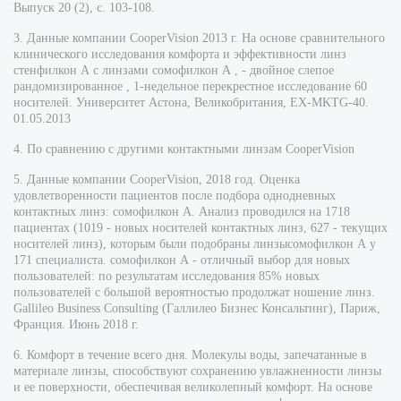
Выпуск 20 (2), с. 103-108.
3. Данные компании CooperVision 2013 г. На основе сравнительного
клинического исследования комфорта и эффективности линз
стенфилкон А с линзами сомофилкон А , - двойное слепое
рандомизированное , 1-недельное перекрестное исследование 60
носителей. Университет Астона, Великобритания, EX-MKTG-40.
01.05.2013
4. По сравнению с другими контактными линзам CooperVision
5. Данные компании CooperVision, 2018 год. Оценка
удовлетворенности пациентов после подбора однодневных
контактных линз: сомофилкон А. Анализ проводился на 1718
пациентах (1019 - новых носителей контактных линз, 627 - текущих
носителей линз), которым были подобраны линзысомофилкон А у
171 специалиста. сомофилкон А - отличный выбор для новых
пользователей: по результатам исследования 85% новых
пользователей с большой вероятностью продолжат ношение линз.
Gallileo Business Consulting (Галлилео Бизнес Консальтинг), Париж,
Франция. Июнь 2018 г.
6. Комфорт в течение всего дня. Молекулы воды, запечатанные в
материале линзы, способствуют сохранению увлажненности линзы
и ее поверхности, обеспечивая великолепный комфорт. На основе