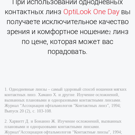
При использовании однодневных
контактных линз
OptiLook One Day
вы
получаете исключительное качество
зрения и комфортное ношение
линз
2
по цене, которая может вас
порадовать.
1. Однодневные линзы – самый здоровый способ ношения мягких
контактных линз. Хамано Х. и другие. Изучение осложнений,
вызванных плановыми и одноразовыми контактными линзами.
Журнал “Ассоциация офтальмологов “Контактных линз”, 1994;
Выпуск 20 (2), с. 103-108.
2. Харвитт Д. и Бонанно Ж. Изучение осложнений, вызванных
плановыми и одноразовыми контактными линзами.
Журнал“Ассоциация офтальмологов “Контактные линзы”, 1994;