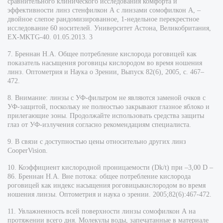
сравнительного клинического исследования комфорта и
эффективности линз стенфилкон А с линзами сомофилкон А, –
двойное слепое рандомизированное, 1-недельное перекрестное
исследование 60 носителей. Университет Астона, Великобритания,
EX-MKTG-40. 01.05.2013. 3
7. Бреннан Н.А. Общее потребление кислорода роговицей как
показатель насыщения роговицы кислородом во время ношения
линз. Оптометрия и Наука о Зрении, Выпуск 82(6), 2005, с. 467–
472.
8. Внимание: линзы с УФ-фильтром не являются заменой очков с
УФ-защитой, поскольку не полностью закрывают глазное яблоко и
прилегающие зоны. Продолжайте использовать средства защиты
глаз от УФ-излучения согласно рекомендациям специалиста.
9. В связи с доступностью цены относительно других линз
CooperVision.
10. Коэффициент кислородной проницаемости (Dk/t) при –3,00 D –
86. Бреннан Н.А. Вне потока: общее потребление кислорода
роговицей как индекс насыщения роговицыкислородом во время
ношения линзы. Оптометрия и наука о зрении. 2005;82(6):467-472.
11. Увлажненность всей поверхности линзы сомофилкон А на
протяжении всего дня. Молекулы воды, запечатанные в материале