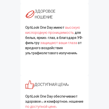
ЗДОРОВОЕ
НОШЕНИЕ
OptiLook One Day имеют
высокую
кислородную проницаемость
для
белых, ярких
глаз, а благодаря УФ-
7
фильтру
защищают ваши глаза
от
вредного воздействия
ультрафиолетового излучения
8
ДОСТУПНАЯ ЦЕНА
4
OptiLook One Day обеспечивают
здоровое
и комфортное
ношение
1,2
3
по доступной цене
4