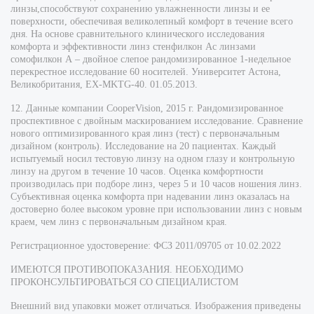
линзы,способствуют сохранению увлажненности линзы и ее
поверхности, обеспечивая великолепный комфорт в течение всего
дня. На основе сравнительного клинического исследования
комфорта и эффективности линз стенфилкон Ас линзами
сомофилкон А – двойное слепое рандомизированное 1-недельное
перекрестное исследование 60 носителей. Университет Астона,
Великобритания, EX-MKTG-40. 01.05.2013.
12. Данные компании CooperVision, 2015 г. Рандомизированное
проспективное с двойным маскированием исследование. Сравнение
нового оптимизированного края линз (тест) с первоначальным
дизайном (контроль). Исследование на 20 пациентах. Каждый
испытуемый носил тестовую линзу на одном глазу и контрольную
линзу на другом в течение 10 часов. Оценка комфортности
производилась при подборе линз, через 5 и 10 часов ношения линз.
Субъективная оценка комфорта при надевании линз оказалась на
достоверно более высоком уровне при использовании линз с новым
краем, чем линз с первоначальным дизайном края.
Регистрационное удостоверение: ФСЗ 2011/09705 от 10.02.2022
ИМЕЮТСЯ ПРОТИВОПОКАЗАНИЯ. НЕОБХОДИМО
ПРОКОНСУЛЬТИРОВАТЬСЯ СО СПЕЦИАЛИСТОМ
Внешний вид упаковки может отличаться. Изображения приведены